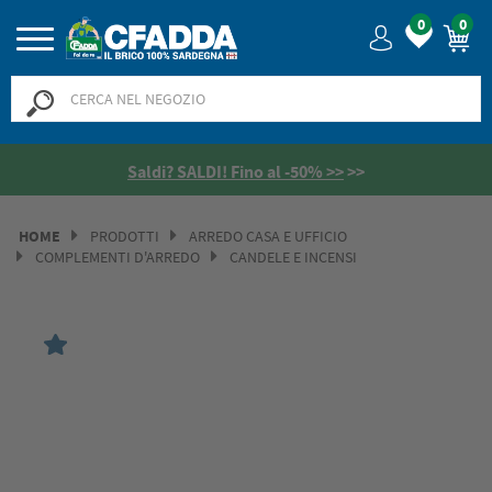
0
0
Saldi? SALDI! Fino al -50% >>
>>
HOME
PRODOTTI
ARREDO CASA E UFFICIO
COMPLEMENTI D'ARREDO
CANDELE E INCENSI