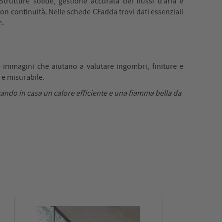
trutture solide, gestione accurata dei flussi d’aria e
con continuità. Nelle schede CFadda trovi dati essenziali
e.
e immagini che aiutano a valutare ingombri, finiture e
 e misurabile.
tando in casa un calore efficiente e una fiamma bella da