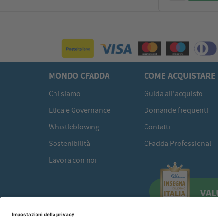
MONDO CFADDA
COME ACQUISTARE
Chi siamo
Guida all'acquisto
Etica e Governance
Domande frequenti
Whistleblowing
Contatti
Sostenibilità
CFadda Professional
Lavora con noi
VAL