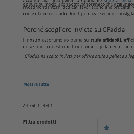
Accanto alla linea pellet, proponiamo
stufe a legna
I
oppure su modelli con vetro panoramico che aggiungon
rivestimenti interni dedicati favoriscono una bruciata r
come diametro scarico fumi, potenza e volumi consigliati
Perché scegliere Invicta su CFadda
stufe affidabili, effi
Il nostro assortimento punta su
dotazioni. In questo modo individui rapidamente il mode
CFadda ha scelto Invicta per offrire stufe a pellet e a
Mostra tutto
Articoli 1 - 4 di 4
Filtra prodotti