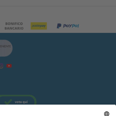
vota
qui