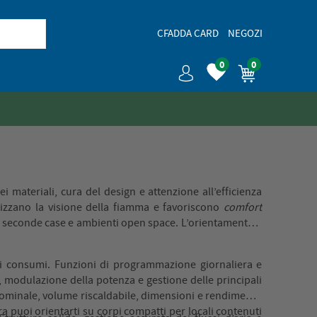
CFADDA CARD
NEGOZI
0
0
ei materiali, cura del design e attenzione all’efficienza
rizzano la visione della fiamma e favoriscono
comfort
 seconde case e ambienti open space. L’orientamento a
ei consumi. Funzioni di programmazione giornaliera e
e, modulazione della potenza e gestione delle principali
a nominale, volume riscaldabile, dimensioni e rendimento
ra puoi orientarti su corpi compatti per locali contenuti