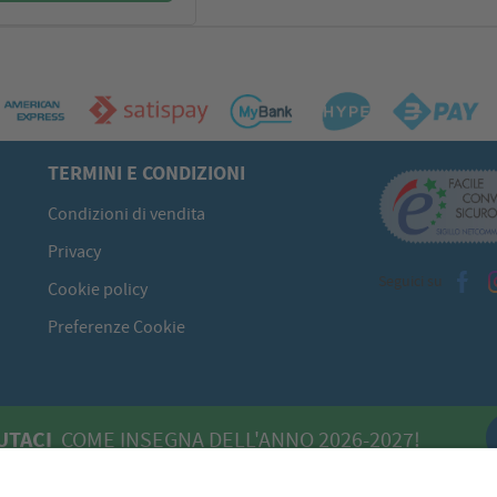
TERMINI E CONDIZIONI
Condizioni di vendita
Privacy
Seguici su
Cookie policy
Preferenze Cookie
UTACI
COME INSEGNA DELL'ANNO 2026-2027!