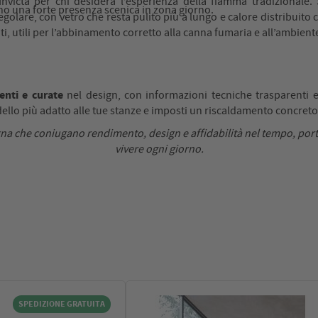
nvicta per chi desidera l’esperienza della fiamma tradizionale. S
o una forte presenza scenica in zona giorno.
egolare, con vetro che resta pulito più a lungo e calore distribuito 
, utili per l’abbinamento corretto alla canna fumaria e all’ambient
cienti e curate
nel design, con informazioni tecniche trasparenti 
llo più adatto alle tue stanze e imposti un riscaldamento concreto
 legna che coniugano rendimento, design e affidabilità nel tempo, por
vivere ogni giorno.
SPEDIZIONE GRATUITA