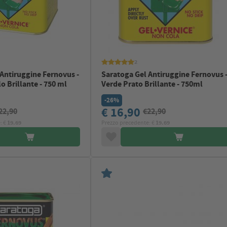
2
Antiruggine Fernovus -
Saratoga Gel Antiruggine Fernovus 
o Brillante - 750 ml
Verde Prato Brillante - 750ml
-26%
€ 16,90
22,90
€22,90
: €
19.69
Prezzo precedente: €
19.69