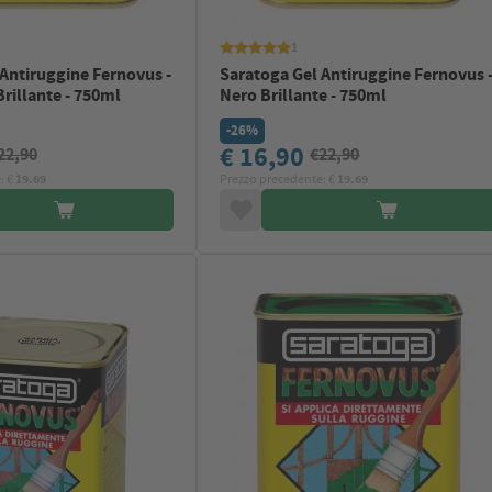
1
Antiruggine Fernovus -
Saratoga Gel Antiruggine Fernovus 
rillante - 750ml
Nero Brillante - 750ml
-26%
€ 16,90
22,90
€22,90
: €
19.69
Prezzo precedente: €
19.69