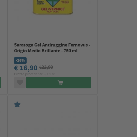
-
Saratoga Gel Antiruggine Fernovus -
Grigio Medio Brillante - 750 ml
-26%
€ 16,90
€22,90
Prezzo precedente: €
19.69