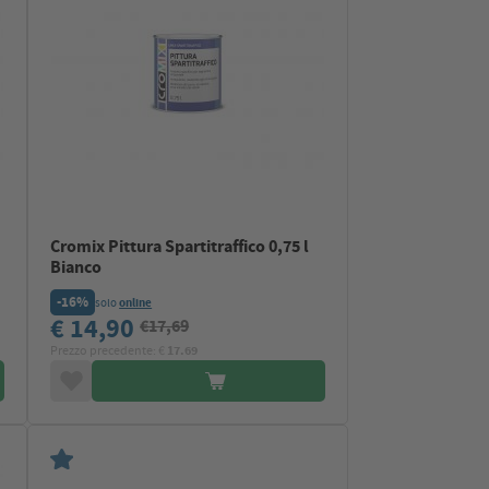
Cromix Pittura Spartitraffico 0,75 l
Bianco
-16%
solo
online
€ 14,90
€17,69
Prezzo precedente: €
17.69