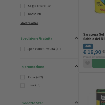
Grigio chiaro (10)
Rosso (9)
Mostra altro
Saratoga Gel 
Spedizione Gratuita
Sabbia del Nil
-26%
Spedizione Gratuita (51)
€ 16,90
€
Prezzo precedente
In promozione
False (432)
True (18)
Prodotto Star