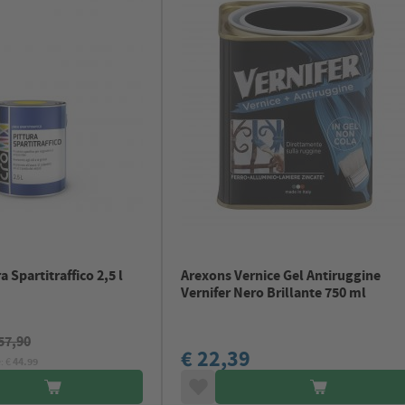
 Spartitraffico 2,5 l
Arexons Vernice Gel Antiruggine
Vernifer Nero Brillante 750 ml
57,90
€ 22,39
: €
44.99