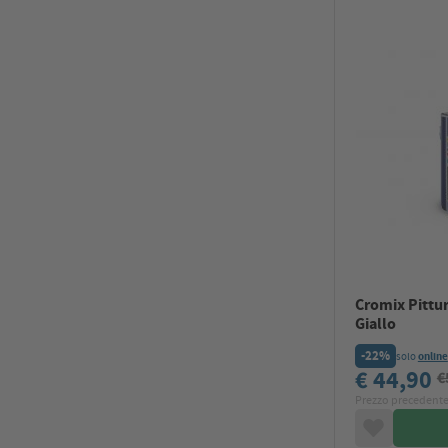
Cromix Pittura
Giallo
-22%
solo
online
€ 44,90
€
Prezzo precedente