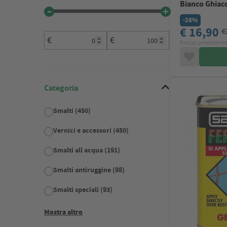
Bianco Ghiacc
-26%
€ 16,90
€
€
€
Prezzo precedente
Categoria
Smalti (450)
Vernici e accessori (450)
Smalti all acqua (191)
Smalti antiruggine (98)
Smalti speciali (93)
Mostra altro