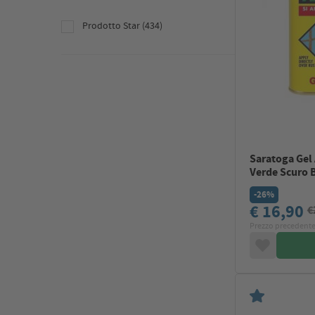
Prodotto Star (434)
Saratoga Gel 
Verde Scuro B
-26%
€ 16,90
€
Prezzo precedente