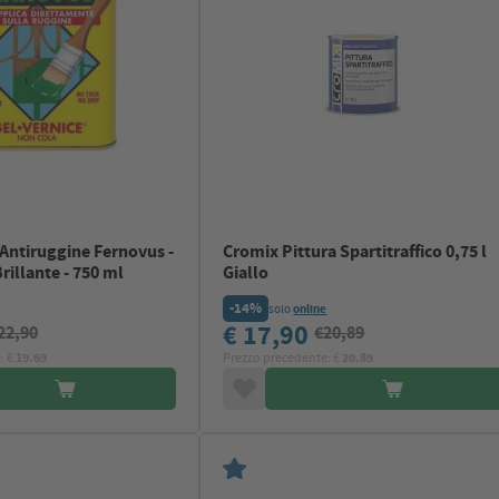
Antiruggine Fernovus -
Cromix Pittura Spartitraffico 0,75 l
rillante - 750 ml
Giallo
-14%
solo
online
€ 17,90
22,90
€20,89
: €
19.69
Prezzo precedente: €
20.89