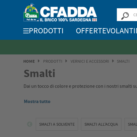
PRODOTTI
OFFERTE
VOLANTI
HOME
PRODOTTI
VERNICI E ACCESSORI
SMALTI
Smalti
Dai un tocco di colore e protezione con i nostri smalti s
Mostra tutto
SMALTI A SOLVENTE
SMALTI ALL'ACQUA
SMAL