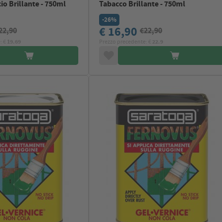
io Brillante - 750ml
Tabacco Brillante - 750ml
-26%
€ 16,90
22,90
€22,90
: €
19.69
Prezzo precedente: €
22.9