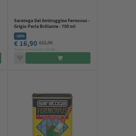
-
Saratoga Gel Antiruggine Fernovus -
Grigio Perla Brillante - 750 ml
-26%
€ 16,90
€22,90
Prezzo precedente: €
19.69