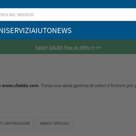
NI
SERVIZI
AIUTO
NEWS
4,5
/5
www.cfadda.com
u
. Trova una vasta gamma di colori e finiture per 
TI ANTIRUGGINE
SMALTI SPECIALI