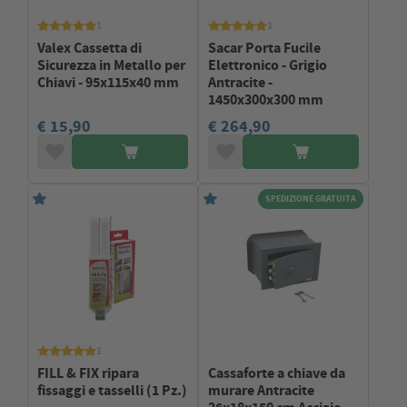
1
1
Valex Cassetta di
Sacar Porta Fucile
Sicurezza in Metallo per
Elettronico - Grigio
Chiavi - 95x115x40 mm
Antracite -
1450x300x300 mm
€ 15,90
€ 264,90
SPEDIZIONE GRATUITA
1
FILL & FIX ripara
Cassaforte a chiave da
fissaggi e tasselli (1 Pz.)
murare Antracite