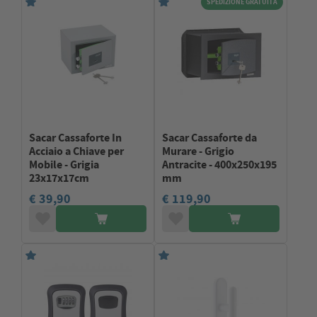
SPEDIZIONE GRATUITA
Sacar Cassaforte In
Sacar Cassaforte da
Acciaio a Chiave per
Murare - Grigio
Mobile - Grigia
Antracite - 400x250x195
23x17x17cm
mm
€ 39,90
€ 119,90