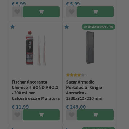
€ 5,99
€ 5,99
SPEDIZIONE GRATUITA
3
Fischer Ancorante
Sacar Armadio
Chimico T-BOND PRO.1
Portafucili - Grigio
- 300 ml per
Antracite -
Calcestruzzo e Muratura
1380x315x220 mm
€ 11,99
€ 249,00