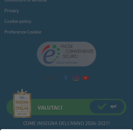
Condizioni di vendita
Privacy
Cookie policy
Preferenze Cookie
Seguici su
qui
VALUTACI
COME INSEGNA DELL'ANNO 2026-2027!