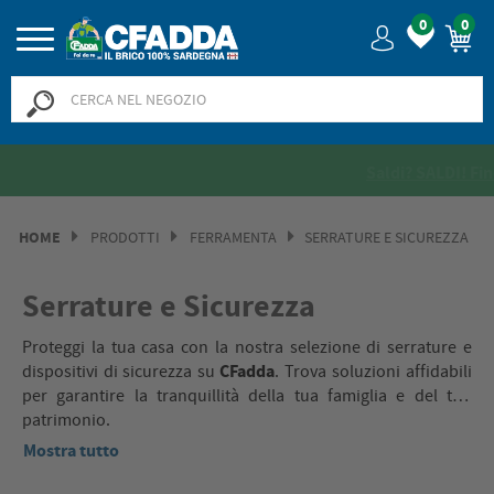
0
0
Saldi? SALDI! Fino al -50% >>
>>
HOME
PRODOTTI
FERRAMENTA
SERRATURE E SICUREZZA
Serrature e Sicurezza
Proteggi la tua casa con la nostra selezione di serrature e
CFadda
dispositivi di sicurezza su
. Trova soluzioni affidabili
per garantire la tranquillità della tua famiglia e del tuo
patrimonio.
Mostra tutto