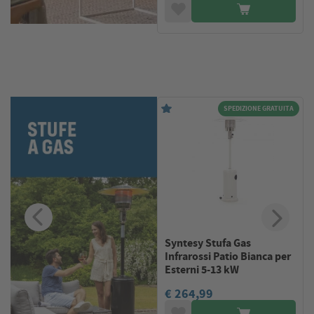
A
SPEDIZIONE GRATUITA
Syntesy Stufa Gas
Infrarossi Patio Bianca per
Esterni 5-13 kW
€ 264,99