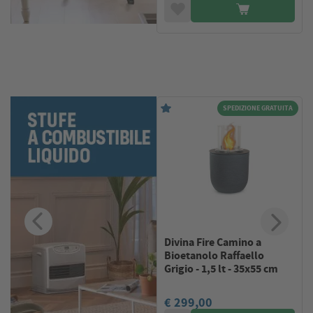
A
SPEDIZIONE GRATUITA
Divina Fire Camino a
Bioetanolo Raffaello
Grigio - 1,5 lt - 35x55 cm
€ 299,00