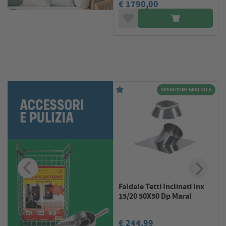
€ 1790,00
A
SPEDIZIONE GRATUITA
o
Faldale Tetti Inclinati Inx
15/20 50X50 Dp Maral
€ 244,99