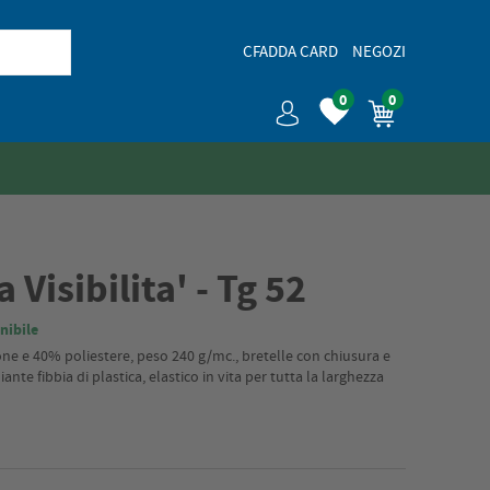
CFADDA CARD
NEGOZI
0
0
 Visibilita' - Tg 52
nibile
e e 40% poliestere, peso 240 g/mc., bretelle con chiusura e
nte fibbia di plastica, elastico in vita per tutta la larghezza