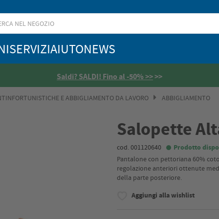
NI
SERVIZI
AIUTO
NEWS
Saldi? SALDI! Fino al -50% >>
>>
NTINFORTUNISTICHE E ABBIGLIAMENTO DA LAVORO
ABBIGLIAMENTO
Salopette Alta
cod. 001120640
Prodotto dispo
Pantalone con pettoriana 60% coton
regolazione anteriori ottenute media
della parte posteriore.
Aggiungi alla wishlist