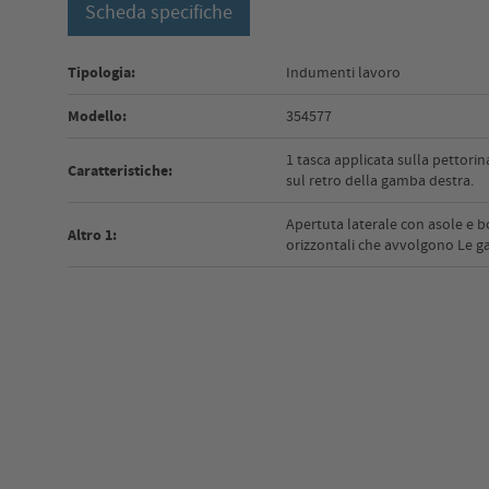
Scheda specifiche
Tipologia:
Indumenti lavoro
Modello:
354577
1 tasca applicata sulla pettorin
Caratteristiche:
sul retro della gamba destra.
Apertuta laterale con asole e bo
Altro 1:
orizzontali che avvolgono Le g