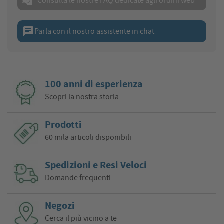
Consulta le nostre FAQ dedicate agli ordini web
chat
Parla con il nostro assistente in chat
100 anni di esperienza
Scopri la nostra storia
Prodotti
60 mila articoli disponibili
Spedizioni e Resi Veloci
Domande frequenti
Negozi
Cerca il più vicino a te