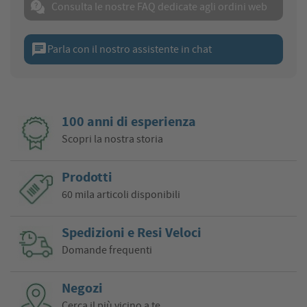
Consulta le nostre FAQ dedicate agli ordini web
chat
Parla con il nostro assistente in chat
100 anni di esperienza
Scopri la nostra storia
Prodotti
60 mila articoli disponibili
Spedizioni e Resi Veloci
Domande frequenti
Negozi
Cerca il più vicino a te