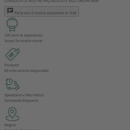
CONSULTA LE NOSTRE FAQ DEDICATE AGLI ORDINI WEB
chat
Parla con il nostro assistente in chat
100 anni di esperienza
Scopri la nostra storia
Prodotti
60 mila articoli disponibili
Spedizioni e Resi Veloci
Domande frequenti
Negozi