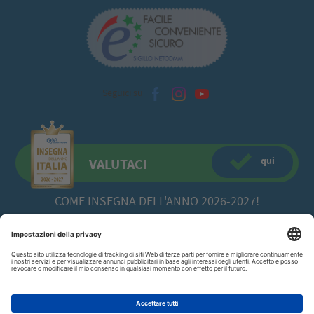
Seguici su
qui
VALUTACI
COME INSEGNA DELL'ANNO 2026-2027!
CFadda SRL
a socio unico -
Copyright© 2026 Via Calamattia, 23 - 09134
Cagliari (CA)
070/520422
P.I. 00613980929