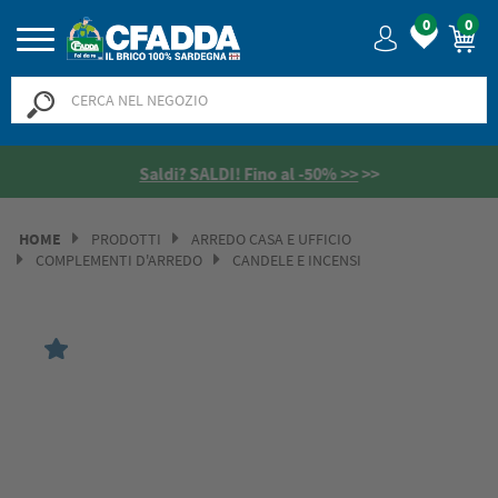
0
0
Saldi? SALDI! Fino al -50% >>
>>
HOME
PRODOTTI
ARREDO CASA E UFFICIO
COMPLEMENTI D'ARREDO
CANDELE E INCENSI