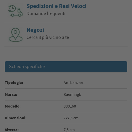
Spedizioni e Resi Veloci
Domande frequenti
Negozi
Cerca il più vicino a te
Scheda specifiche
Tipologia:
Antizanzare
Marca:
Kaemingk
Modello:
880160
Dimensioni:
7x7,5 cm
Altezza:
7,5 cm