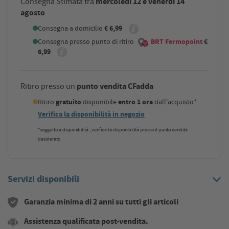
mercoledì 12 e venerdì 14
Consegna Stimata tra
agosto
Consegna a domicilio
€ 6,99
Consegna presso punto di ritiro
BRT Fermopoint
€
6,99
punto vendita CFadda
Ritiro presso un
Ritiro
gratuito
disponibile
entro 1 ora
dall'acquisto*
Verifica la disponibilità in negozio
*soggetto a disponibilità , verifica la disponibilità presso il punto vendita
desiderato
Servizi disponibili
Garanzia minima di 2 anni su tutti gli articoli
Assistenza qualificata post-vendita.