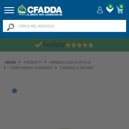
0
0
HOME
PRODOTTI
ARREDO CASA E UFFICIO
COMPLEMENTI D'ARREDO
CANDELE E INCENSI