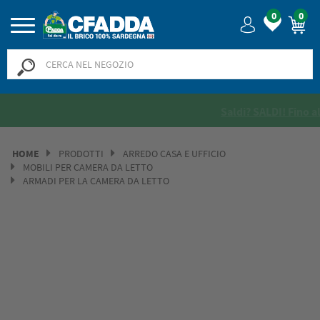
0
0
Saldi? SALDI! Fino al -50% >>
>>
HOME
PRODOTTI
ARREDO CASA E UFFICIO
MOBILI PER CAMERA DA LETTO
ARMADI PER LA CAMERA DA LETTO