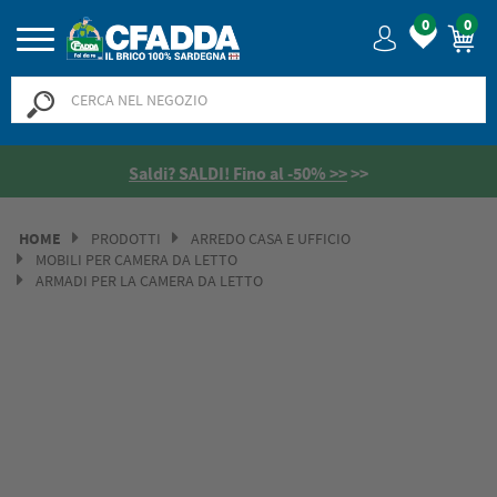
0
0
Saldi? SALDI! Fino al -50% >>
>>
HOME
PRODOTTI
ARREDO CASA E UFFICIO
MOBILI PER CAMERA DA LETTO
ARMADI PER LA CAMERA DA LETTO