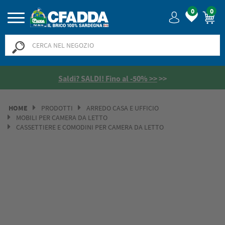
0
0
Saldi? SALDI! Fino al -50% >>
>>
HOME
PRODOTTI
ARREDO CASA E UFFICIO
MOBILI PER CAMERA DA LETTO
CASSETTIERE E COMODINI PER CAMERA DA LETTO