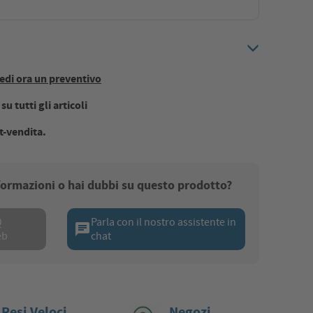
edi ora un preventivo
u tutti gli articoli
t-vendita.
nformazioni o hai dubbi su questo prodotto?
Q
Parla con il nostro assistente in
chat
eb
chat
 Resi Veloci
Negozi