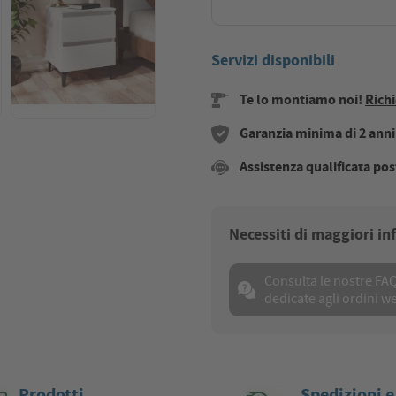
Servizi disponibili
Te lo montiamo noi!
Richi
Garanzia minima di 2 anni s
Assistenza qualificata pos
Necessiti di maggiori i
Consulta le nostre FA
dedicate agli ordini w
Prodotti
Spedizioni e