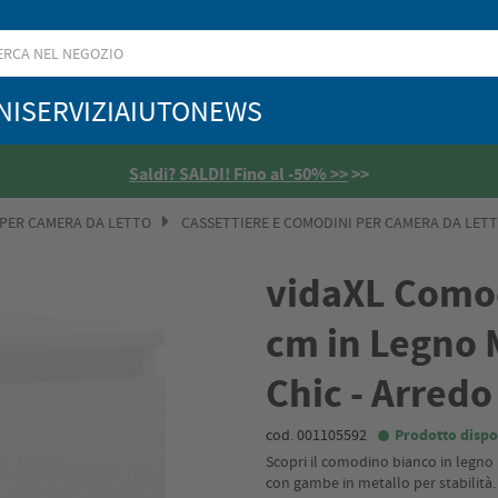
NI
SERVIZI
AIUTO
NEWS
Saldi? SALDI! Fino al -50% >>
>>
 PER CAMERA DA LETTO
CASSETTIERE E COMODINI PER CAMERA DA LET
vidaXL Como
cm in Legno M
Chic - Arredo
cod. 001105592
Prodotto dispo
Scopri il comodino bianco in legno
con gambe in metallo per stabilità. P