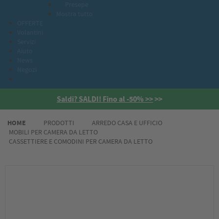
Presepe
Mostra tutto
OFFERTE
Volantini
Servizi
Aiuto
News
Negozi
Saldi? SALDI! Fino al -50% >>
>>
HOME
PRODOTTI
ARREDO CASA E UFFICIO
MOBILI PER CAMERA DA LETTO
CASSETTIERE E COMODINI PER CAMERA DA LETTO