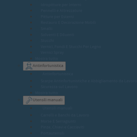
Idropitture per Interni
Pennelli e Attrezzature
Pitture per Esterni
Restauro E Decorazione Mobili
Smalti
Solventi E Diluenti
Stucchi
Vernici, Fondi E Stucchi Per Legno
Vernici Spray
Mostra tutto
Antinfortunistica
Antinfortunistica
Scarpe Antinfortunistiche e Abbigliamento da Lavoro
Sicurezza sul Lavoro
Mostra tutto
Utensili manuali
Utensili manuali
Carrelli e Banchi da Lavoro
Morse E Serragiunti
Pinze, Chiavi e Cacciaviti
Portautensili