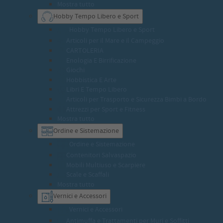
Mostra tutto
Hobby Tempo Libero e Sport
Hobby Tempo Libero e Sport
Articoli per il Mare e il Campeggio
CARTOLERIA
Enologia E Birrificazione
Giochi
Hobbistica E Arte
Libri E Tempo Libero
Articoli per Trasporto e Sicurezza Bimbi a Bordo
Attrezzi per Sport e Fitness
Mostra tutto
Ordine e Sistemazione
Ordine e Sistemazione
Contenitori Salvaspazio
Mobili Multiuso e Scarpiere
Scale e Scaffali
Mostra tutto
Vernici e Accessori
Vernici e Accessori
Antimuffa e Trattamenti per Muri e Soffitti