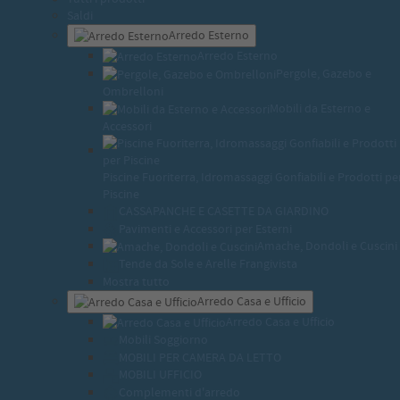
Saldi
Arredo Esterno
Arredo Esterno
Pergole, Gazebo e
Ombrelloni
Mobili da Esterno e
Accessori
Piscine Fuoriterra, Idromassaggi Gonfiabili e Prodotti pe
Piscine
CASSAPANCHE E CASETTE DA GIARDINO
Pavimenti e Accessori per Esterni
Amache, Dondoli e Cuscini
Tende da Sole e Arelle Frangivista
Mostra tutto
Arredo Casa e Ufficio
Arredo Casa e Ufficio
Mobili Soggiorno
MOBILI PER CAMERA DA LETTO
MOBILI UFFICIO
Complementi d'arredo