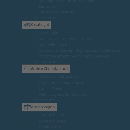
Accessori per Barbecue e Camino
Barbecue
Girarrosti e Graticole
Mostra tutto
Casalinghi
Casalinghi
ACCESSORI E UTENSILI CUCINA
Kasa dello Stock
Accessori e Idee per l’Organizzazione della Casa
Prodotti e attrezzi per la pulizia della casa
Mostra tutto
Stufe e Climatizzatori
Stufe e Climatizzatori
Ventilatori e Climatizzatori
Stufe e Camini
Pellet, Legna e Combustibili
Mostra tutto
Arredo Bagno
Arredo Bagno
Accessori Bagno
Mobili Bagno