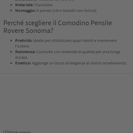
Materiale:
Truciolato
Montaggio:
A parete (viti e tasselli non inclusi)
Perché scegliere il Comodino Pensile
Rovere Sonoma?
Praticità:
Ideale per ottimizzare spazi ridotti e mantenere
l'ordine.
Resistenza:
Costruito con materiali di qualità per una lunga
durata.
Estetica:
Aggiunge un tocco di eleganza al vostro arredamento.
AGGIUNGI AL CARRELLO
Ultime news