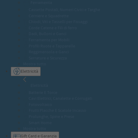
Ferramenta
Cassette Postali, Numeri Civici e Targhe
Cerniere e Squadrette
Chiodi, Viti e Tasselli per Fissaggi
Corde Catene e Fili di ferro
Dadi, Bulloni e Ganci
Ferramenta per Mobili
Profili Ruote e Tapparelle
Reggimensola e Ganci
Serrature e Sicurezza
Mostra tutto
Elettricità
Elettricità
Batterie E Torce
Cavi Elettrici, Canalette e Corrugati
Fotovoltaico
Frutti Placche E Scatole Incasso
Prolunghe, Spine e Prese
Smart Home
Mostra tutto
Gift Card e Garanzia