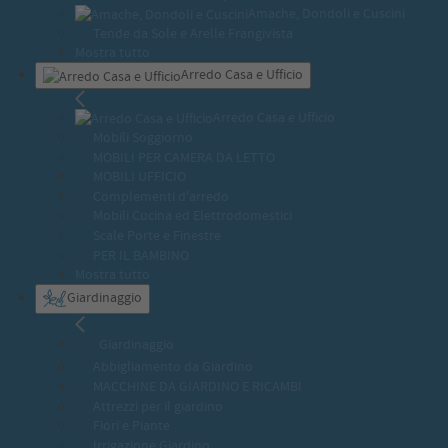
Amache, Dondoli e Cuscini
Tende da Sole e Arelle Frangivista
Mostra tutto
Arredo Casa e Ufficio
Arredo Casa e Ufficio
Mobili Soggiorno
MOBILI PER CAMERA DA LETTO
MOBILI UFFICIO
Complementi d'arredo
Mobili Cucina ed Elettrodomestici
Scale Porte e Finestre
PER IL BAMBINO
Mostra tutto
Giardinaggio
Giardinaggio
Abbigliamento da Giardino
MACCHINE DA GIARDINO E RICAMBI
Attrezzi per il giardino
Fiori e Piante
Irrigazione Giardino