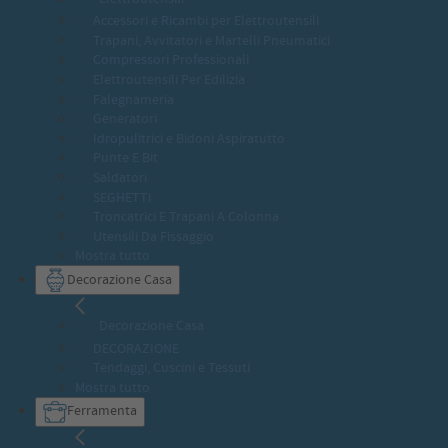
Accessori e Ricambi per Elettroutensili
Trapani, Avvitatori e Martelli Pneumatici
Compressori Professionali
Elettroutensili Per Edilizia
Falegnameria
Generatori
Idropulitrici e Bidoni Aspiratutto
Punte E Bit
Saldatori
SEGHETTI
Troncatrici E Trapani A Colonna
Utensili Da Fissaggio
Mostra tutto
Decorazione Casa
Decorazione Casa
DECORAZIONE
Tendaggi, Cuscini e Tessuti
Mostra tutto
Ferramenta