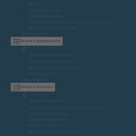
Giochi
Hobbistica E Arte
Libri E Tempo Libero
Articoli per Trasporto e Sicurezza Bimbi a Bordo
Attrezzi per Sport e Fitness
Mostra tutto
Ordine e Sistemazione
Ordine e Sistemazione
Contenitori Salvaspazio
Mobili Multiuso e Scarpiere
Scale e Scaffali
Mostra tutto
Vernici e Accessori
Vernici e Accessori
Antimuffa e Trattamenti per Muri e Soffitti
Idropitture per Interni
Pennelli e Attrezzature
Pitture per Esterni
Restauro E Decorazione Mobili