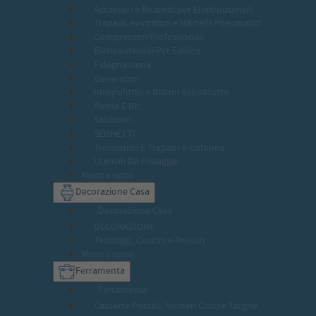
Accessori e Ricambi per Elettroutensili
Trapani, Avvitatori e Martelli Pneumatici
Compressori Professionali
Elettroutensili Per Edilizia
Falegnameria
Generatori
Idropulitrici e Bidoni Aspiratutto
Punte E Bit
Saldatori
SEGHETTI
Troncatrici E Trapani A Colonna
Utensili Da Fissaggio
Mostra tutto
Decorazione Casa
Decorazione Casa
DECORAZIONE
Tendaggi, Cuscini e Tessuti
Mostra tutto
Ferramenta
Ferramenta
Cassette Postali, Numeri Civici e Targhe