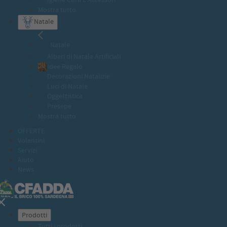
Mostra tutto
Natale
Natale
Alberi di Natale Artificiali
Idee Regalo
Decorazioni Natalizie
Luci di Natale
Oggettistica
Presepe
Mostra tutto
OFFERTE
Volantini
Servizi
Aiuto
News
Prodotti
Tutti i prodotti