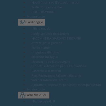
Mobili Cucina ed Elettrodomestici
Scale Porte e Finestre
PER IL BAMBINO
Mostra tutto
Giardinaggio
Giardinaggio
Abbigliamento da Giardino
MACCHINE DA GIARDINO E RICAMBI
Attrezzi per il giardino
Fiori e Piante
Irrigazione Giardino
Macchine da Taglio
Motoseghe ed Elettroseghe
Prodotti e Accessori per la Coltivazione
Rasaerba e Trattorini
Reti, Recinzioni e Pali per il Giardino
Vasi per Interni ed Esterni
Zanzariere, Repellenti per Insetti e Antiparassitari
Mostra tutto
Barbecue e Grill
Barbecue e Grill