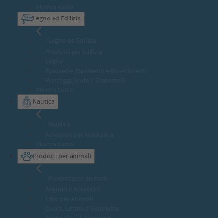
Mostra tutto
Legno ed Edilizia
Legno ed Edilizia
Prodotti per Edilizia
Legno
Piastrelle, Pavimenti e Rivestimenti
Ponteggi, Scale e Trabattelli
Mostra tutto
Nautica
Nautica
Accessori per la Nautica
Mostra tutto
Prodotti per animali
Prodotti per animali
Acquari e Accessori
Cibo per Animali
Cucce, Lettini e Gabbiette
Igiene Cura E Accessori