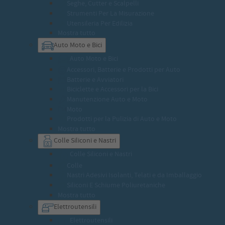
Seghe, Cutter e Scalpelli
Strumenti Per La Misurazione
Utensileria Per Edilizia
Mostra tutto
Auto Moto e Bici
Auto Moto e Bici
Accessori, Batterie e Prodotti per Auto
Batterie e Avviatori
Biciclette e Accessori per la Bici
Manutenzione Auto e Moto
Moto
Prodotti per la Pulizia di Auto e Moto
Mostra tutto
Colle Siliconi e Nastri
Colle Siliconi e Nastri
Colle
Nastri Adesivi Isolanti, Telati e da Imballaggio
Siliconi E Schiume Poliuretaniche
Mostra tutto
Elettroutensili
Elettroutensili