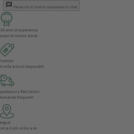
chat
Parla con il nostro assistente in chat
100 anni di esperienza
Scopri la nostra storia
Prodotti
60 mila articoli disponibili
Spedizioni e Resi Veloci
Domande frequenti
Negozi
Cerca il più vicino a te