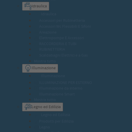
Idraulica
Idraulica
Accessori per Rubinetteria
Accessori Wc Flessibili E Sifoni
Areazione
Elettropompe E Accessori
RACCORDERIA E TUBI
RUBINETTERIA
Scaldabagni Elettrici e a Gas
Mostra tutto
Illuminazione
Illuminazione
ILLUMINAZIONE PER ESTERNO
Illuminazione da interno
Illuminazione Smart
Mostra tutto
Legno ed Edilizia
Legno ed Edilizia
Prodotti per Edilizia
Legno