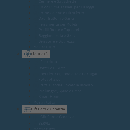
Cerniere e Squadrette
Chiodi, Viti e Tasselli per Fissaggi
Corde Catene e Fili di ferro
Dadi, Bulloni e Ganci
Ferramenta per Mobili
Profili Ruote e Tapparelle
Reggimensola e Ganci
Serrature e Sicurezza
Mostra tutto
Elettricità
Elettricità
Batterie E Torce
Cavi Elettrici, Canalette e Corrugati
Fotovoltaico
Frutti Placche E Scatole Incasso
Prolunghe, Spine e Prese
Smart Home
Mostra tutto
Gift Card e Garanzia
Gift Card e Garanzia
SERVIZI
Mostra tutto