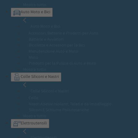
Mostra tutto
Auto Moto e Bici
Auto Moto e Bici
Accessori, Batterie e Prodotti per Auto
Batterie e Avviatori
Biciclette e Accessori per la Bici
Manutenzione Auto e Moto
Moto
Prodotti per la Pulizia di Auto e Moto
Mostra tutto
Colle Siliconi e Nastri
Colle Siliconi e Nastri
Colle
Nastri Adesivi Isolanti, Telati e da Imballaggio
Siliconi E Schiume Poliuretaniche
Mostra tutto
Elettroutensili
Elettroutensili