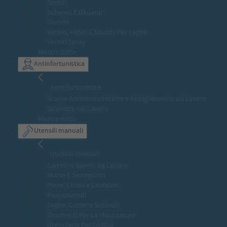
Smalti
Solventi E Diluenti
Stucchi
Vernici, Fondi E Stucchi Per Legno
Vernici Spray
Mostra tutto
Antinfortunistica
Antinfortunistica
Scarpe Antinfortunistiche e Abbigliamento da Lavoro
Sicurezza sul Lavoro
Mostra tutto
Utensili manuali
Utensili manuali
Carrelli e Banchi da Lavoro
Morse E Serragiunti
Pinze, Chiavi e Cacciaviti
Portautensili
Seghe, Cutter e Scalpelli
Strumenti Per La Misurazione
Utensileria Per Edilizia