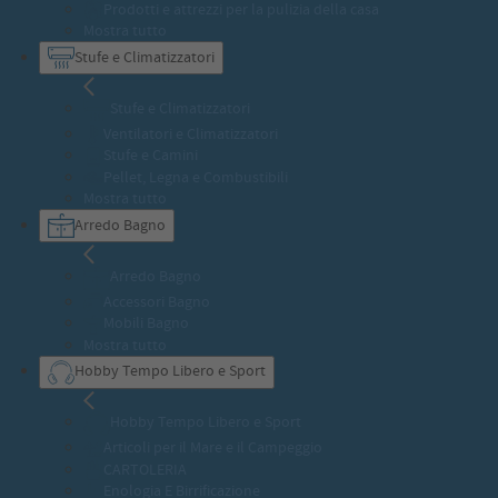
Prodotti e attrezzi per la pulizia della casa
Mostra tutto
Stufe e Climatizzatori
Stufe e Climatizzatori
Ventilatori e Climatizzatori
Stufe e Camini
Pellet, Legna e Combustibili
Mostra tutto
Arredo Bagno
Arredo Bagno
Accessori Bagno
Mobili Bagno
Mostra tutto
Hobby Tempo Libero e Sport
Hobby Tempo Libero e Sport
Articoli per il Mare e il Campeggio
CARTOLERIA
Enologia E Birrificazione