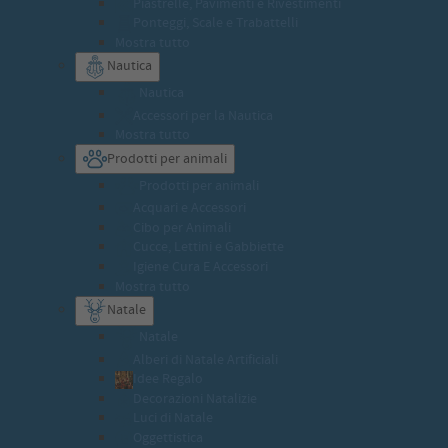
Piastrelle, Pavimenti e Rivestimenti
Ponteggi, Scale e Trabattelli
Mostra tutto
Nautica
Nautica
Accessori per la Nautica
Mostra tutto
Prodotti per animali
Prodotti per animali
Acquari e Accessori
Cibo per Animali
Cucce, Lettini e Gabbiette
Igiene Cura E Accessori
Mostra tutto
Natale
Natale
Alberi di Natale Artificiali
Idee Regalo
Decorazioni Natalizie
Luci di Natale
Oggettistica