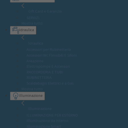
Gift Card e Garanzia
SERVIZI
Mostra tutto
Idraulica
Idraulica
Accessori per Rubinetteria
Accessori Wc Flessibili E Sifoni
Areazione
Elettropompe E Accessori
RACCORDERIA E TUBI
RUBINETTERIA
Scaldabagni Elettrici e a Gas
Mostra tutto
Illuminazione
Illuminazione
ILLUMINAZIONE PER ESTERNO
Illuminazione da interno
Illuminazione Smart