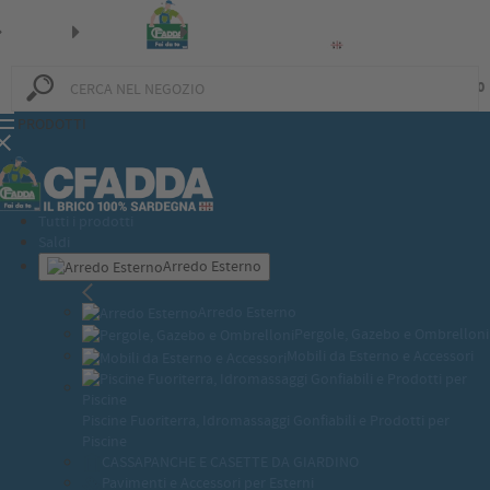
0
0
PRODOTTI
Tutti i prodotti
Saldi
Arredo Esterno
Arredo Esterno
Pergole, Gazebo e Ombrelloni
Mobili da Esterno e Accessori
Piscine Fuoriterra, Idromassaggi Gonfiabili e Prodotti per
Piscine
CASSAPANCHE E CASETTE DA GIARDINO
Pavimenti e Accessori per Esterni