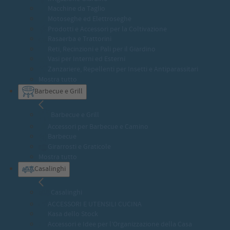
Macchine da Taglio
Motoseghe ed Elettroseghe
Prodotti e Accessori per la Coltivazione
Rasaerba e Trattorini
Reti, Recinzioni e Pali per il Giardino
Vasi per Interni ed Esterni
Zanzariere, Repellenti per Insetti e Antiparassitari
Mostra tutto
Barbecue e Grill
Barbecue e Grill
Accessori per Barbecue e Camino
Barbecue
Girarrosti e Graticole
Mostra tutto
Casalinghi
Casalinghi
ACCESSORI E UTENSILI CUCINA
Kasa dello Stock
Accessori e Idee per l’Organizzazione della Casa