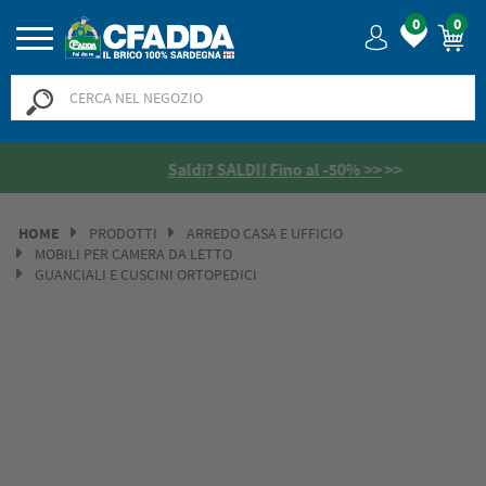
0
0
Saldi? SALDI! Fino al -50% >>
>>
HOME
PRODOTTI
ARREDO CASA E UFFICIO
MOBILI PER CAMERA DA LETTO
GUANCIALI E CUSCINI ORTOPEDICI