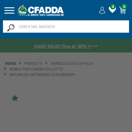
0
0
Saldi? SALDI! Fino al -50% >>
>>
HOME
PRODOTTI
ARREDO CASA E UFFICIO
MOBILI PER CAMERA DA LETTO
MATERASSI ORTOPEDICI E IN MEMORY