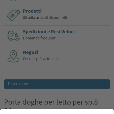
Prodotti
60 mila articoli disponibili
Spedizioni e Resi Veloci
Domande frequenti
Negozi
Cerca il più vicino a te
Descrizione
Porta doghe per letto per sp.8
30pz.