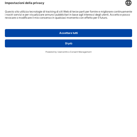
Descrizione:
Porta doghe ideale per letti con spessore doga da 8 mm.
Caratteristiche principali
Realizzato in plastica resistente.
Dimensioni compatibili con doghe di 80 mm di larghezza.
Facile da installare e utilizzare.
Confezione da 30 pezzi.
Design discreto e funzionale.
Specifiche tecniche
Larghezza: 80 mm
Altezza: 22 mm
Profondità di incasso: 16 mm
Materiale: Plastica
Quantità per confezione: 30 pz.
Questo porta doghe è la soluzione ideale per chi cerca un supporto
affidabile e duraturo per le doghe del letto. Offre una grande facilità di
montaggio e un sostegno efficace, garantendo una lunga durata e
resistenza. Perfetto per chi desidera migliorare la stabilità del proprio
letto senza rinunciare alla praticità.