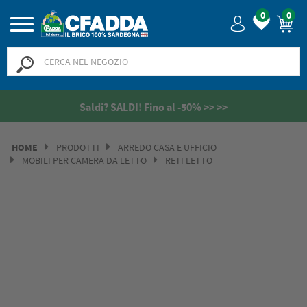
0
0
Saldi? SALDI! Fino al -50% >>
>>
HOME
PRODOTTI
ARREDO CASA E UFFICIO
MOBILI PER CAMERA DA LETTO
RETI LETTO