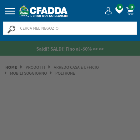
0
0
Saldi? SALDI! Fino al -50% >>
>>
HOME
PRODOTTI
ARREDO CASA E UFFICIO
MOBILI SOGGIORNO
POLTRONE