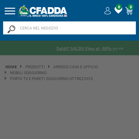
0
0
Saldi? SALDI! Fino al -50% >>
>>
HOME
PRODOTTI
ARREDO CASA E UFFICIO
MOBILI SOGGIORNO
PORTA TV E PARETI SOGGIORNO ATTREZZATE