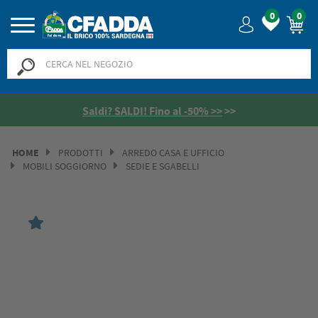
0
0
Saldi? SALDI! Fino al -50% >>
>>
HOME
PRODOTTI
ARREDO CASA E UFFICIO
MOBILI SOGGIORNO
SEDIE E SGABELLI