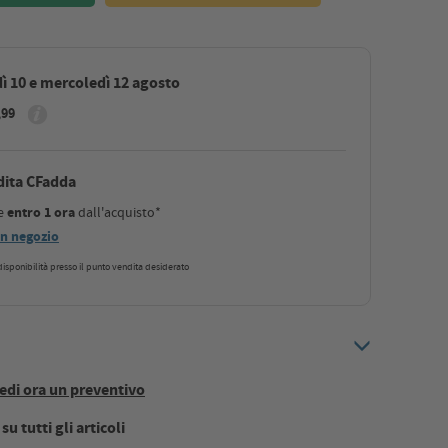
ì 10 e mercoledì 12 agosto
,99
dita CFadda
le
entro 1 ora
dall'acquisto*
 in negozio
a disponibilità presso il punto vendita desiderato
edi ora un preventivo
u tutti gli articoli