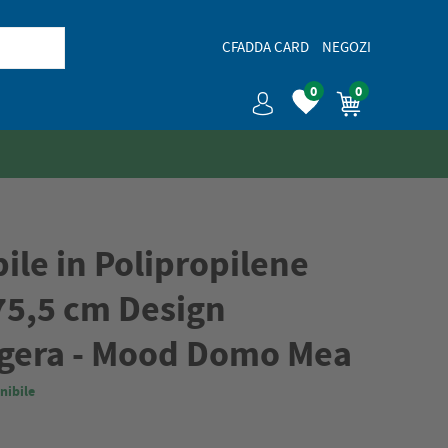
CFADDA CARD
NEGOZI
0
0
ile in Polipropilene
 75,5 cm Design
gera - Mood Domo Mea
nibile