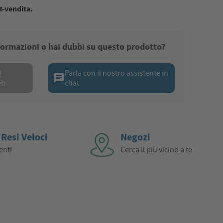
t-vendita.
nformazioni o hai dubbi su questo prodotto?
Q
Parla con il nostro assistente in
chat
eb
chat
 Resi Veloci
Negozi
enti
Cerca il più vicino a te