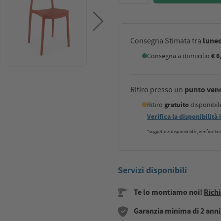
luned
Consegna Stimata tra
Consegna a domicilio
€ 6
punto ven
Ritiro presso un
Ritiro
gratuito
disponibi
Verifica la disponibilità
*soggetto a disponibilità , verifica l
Servizi disponibili
Te lo montiamo noi!
Richi
Garanzia minima di 2 anni s