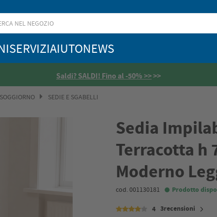
NI
SERVIZI
AIUTO
NEWS
4,5
/5
 SOGGIORNO
SEDIE E SGABELLI
Sedia Impilab
Terracotta h
Moderno Leg
cod. 001130181
Prodotto dispo
3recensioni
4