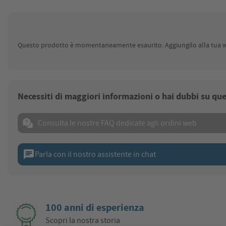
Questo prodotto è momentaneamente esaurito. Aggiungilo alla tua wis
Necessiti di maggiori informazioni o hai dubbi su qu
Consulta le nostre FAQ dedicate agli ordini web
chat
Parla con il nostro assistente in chat
100 anni di esperienza
Scopri la nostra storia