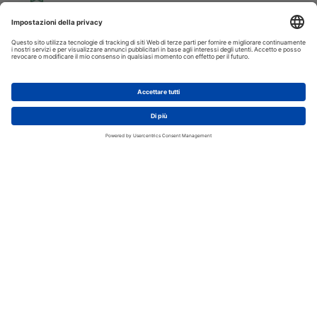
Prodotti
60 mila articoli disponibili
Spedizioni e Resi Veloci
Domande frequenti
Negozi
Cerca il più vicino a te
Scheda specifiche
Tipologia:
Tavolini da salotto
Marca:
Effezeta Italia