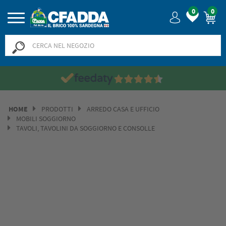
0
0
Saldi? SALDI! Fino al -50% >>
>>
HOME
PRODOTTI
ARREDO CASA E UFFICIO
MOBILI SOGGIORNO
TAVOLI, TAVOLINI DA SOGGIORNO E CONSOLLE