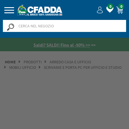
0
0
Saldi? SALDI! Fino al -50% >>
>>
HOME
PRODOTTI
ARREDO CASA E UFFICIO
MOBILI UFFICIO
SCRIVANIE E PORTA PC PER UFFICIO E STUDIO