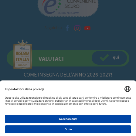
Seguici su
qui
VALUTACI
COME INSEGNA DELL'ANNO 2026-2027!
CFadda SRL
a socio unico -
Copyright© 2026 Via Calamattia, 23 - 09134
Cagliari (CA)
070/520422
P.I. 00613980929
AGGIUNGI AL CARRELLO