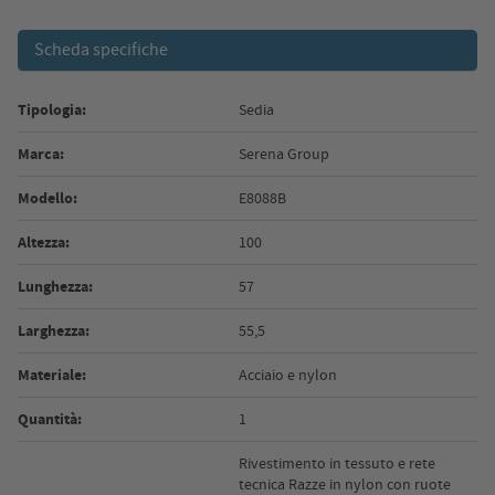
Scheda specifiche
Tipologia:
Sedia
Marca:
Serena Group
Modello:
E8088B
Altezza:
100
Lunghezza:
57
Larghezza:
55,5
Materiale:
Acciaio e nylon
Quantità:
1
Rivestimento in tessuto e rete
tecnica Razze in nylon con ruote