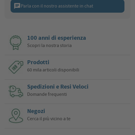
chat
Parla con il nostro assistente in chat
100 anni di esperienza
Scopri la nostra storia
Prodotti
60 mila articoli disponibili
Spedizioni e Resi Veloci
Domande frequenti
Negozi
Cerca il più vicino a te