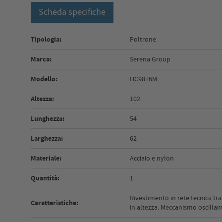
Scheda specifiche
Tipologia:
Poltrone
Marca:
Serena Group
Modello:
HC9816M
Altezza:
102
Lunghezza:
54
Larghezza:
62
Materiale:
Acciaio e nylon
Quantità:
1
Rivestimento in rete tecnica tr
Caratteristiche:
in altezza. Meccanismo oscillan