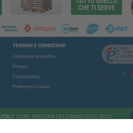
TERMINI E CONDIZIONI
Condizioni di vendita
Privacy
Seguici su
Cookie policy
Preferenze Cookie
UTACI
COME INSEGNA DELL'ANNO 2026-2027!