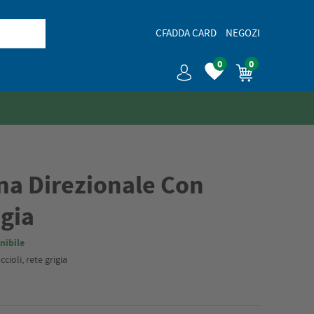
CFADDA CARD
NEGOZI
0
0
ona Direzionale Con
igia
nibile
ioli, rete grigia