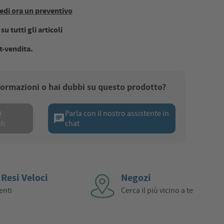
edi ora un preventivo
u tutti gli articoli
t-vendita.
nformazioni o hai dubbi su questo prodotto?
Q
Parla con il nostro assistente in
chat
eb
chat
 Resi Veloci
Negozi
enti
Cerca il più vicino a te