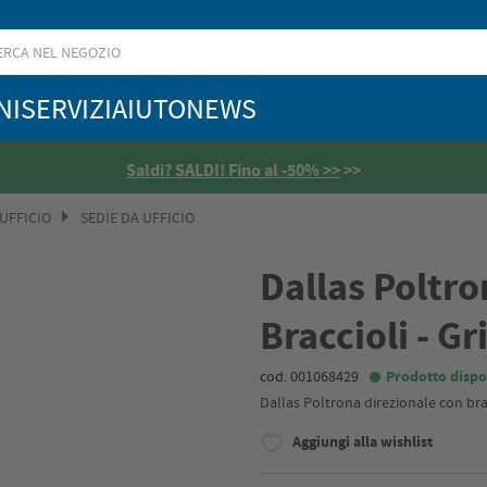
NI
SERVIZI
AIUTO
NEWS
Saldi? SALDI! Fino al -50% >>
>>
 UFFICIO
SEDIE DA UFFICIO
Dallas Poltr
Braccioli - Gr
cod. 001068429
Prodotto dispo
Dallas Poltrona direzionale con bracc
Aggiungi alla wishlist