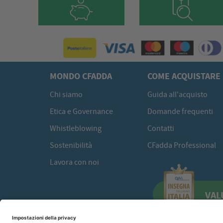
MONDO CFADDA
COME ACQUISTARE
Chi siamo
Guida all'acquisto
Etica e Governance
Domande frequenti
Whistleblowing
Contatti
Sostenibilità
CFadda Professional
Lavora con noi
VAL