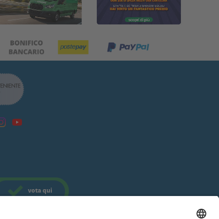
vota
qui