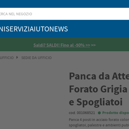
NI
SERVIZI
AIUTO
NEWS
Saldi? SALDI! Fino al -50% >>
>>
 UFFICIO
SEDIE DA UFFICIO
Panca da Atte
Forato Grigia
e Spogliatoi
cod. 001068521
Prodotto dispo
Panca 4 posti in acciaio forato color
spogliatoi, palestre e ambienti pubbl