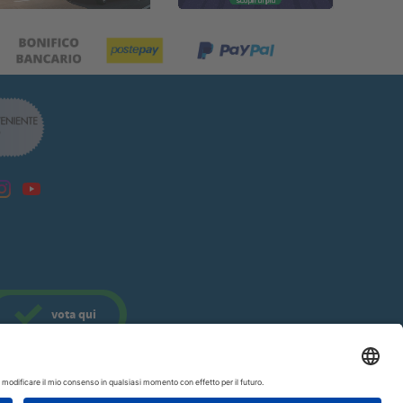
vota
qui