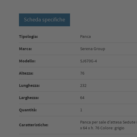
Scheda specifiche
Tipologia:
Panca
Marca:
Serena Group
Modello:
SJ670G-4
Altezza:
76
Lunghezza:
232
Larghezza:
64
Quantità:
1
Panca per sale d'attesa Sedute 
Caratteristiche:
x 64 x h. 76 Colore: grigio