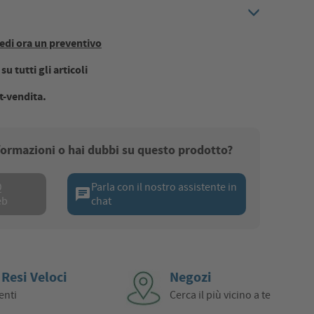
edi ora un preventivo
u tutti gli articoli
t-vendita.
nformazioni o hai dubbi su questo prodotto?
Q
Parla con il nostro assistente in
chat
eb
chat
 Resi Veloci
Negozi
enti
Cerca il più vicino a te