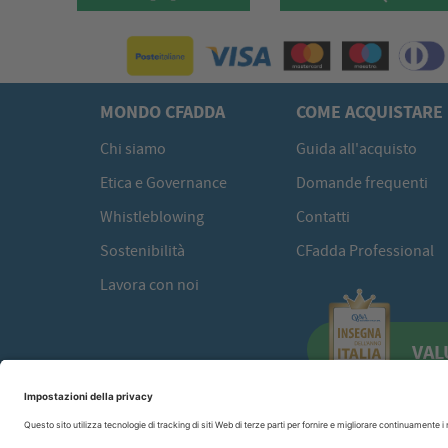
MONDO CFADDA
COME ACQUISTARE
Chi siamo
Guida all'acquisto
Etica e Governance
Domande frequenti
Whistleblowing
Contatti
Sostenibilità
CFadda Professional
Lavora con noi
VAL
CFadda SRL
a socio unico -
Copyright© 2026 Via Calamattia, 23