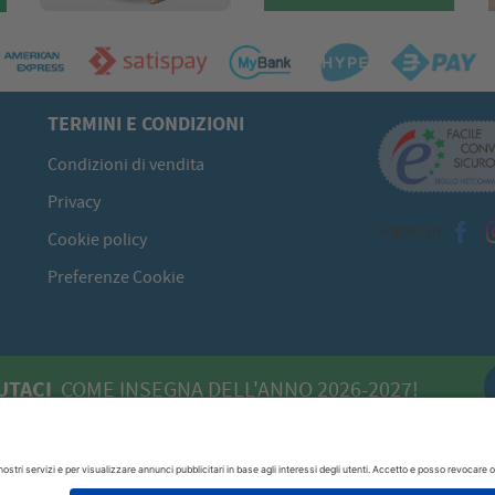
TERMINI E CONDIZIONI
Condizioni di vendita
Privacy
Seguici su
Cookie policy
Preferenze Cookie
UTACI
COME INSEGNA DELL'ANNO 2026-2027!
 - 09134 Cagliari (CA)
070/520422
P.I. 00613980929