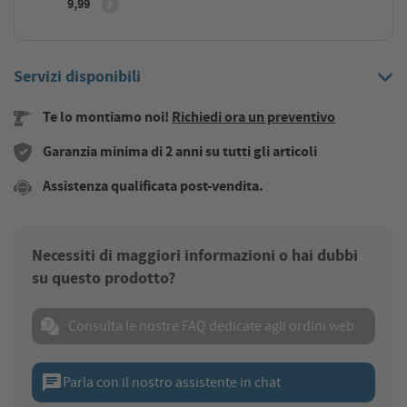
9,99
Servizi disponibili
Te lo montiamo noi!
Richiedi ora un preventivo
Garanzia minima di 2 anni su tutti gli articoli
Assistenza qualificata post-vendita.
Necessiti di maggiori informazioni o hai dubbi
su questo prodotto?
Consulta le nostre FAQ dedicate agli ordini web
chat
Parla con il nostro assistente in chat