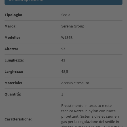
Tipologia:
Sedia
Marca:
Serena Group
Modello:
W134B
Altezza:
93
Lunghezza:
43
Larghezza:
48,5
Materiale:
Acciaio e tessuto
Quantità:
1
Rivestimento in tessuto e rete
tecnica Razze in nylon con ruote
piroettanti Sistema di elevazione a
Caratteristiche:
gas per la regolazione del sedile in