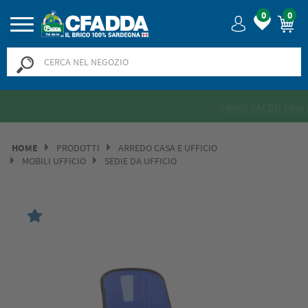
0
0
Saldi? SALDI! Fino al -50% >>
>>
HOME
PRODOTTI
ARREDO CASA E UFFICIO
MOBILI UFFICIO
SEDIE DA UFFICIO