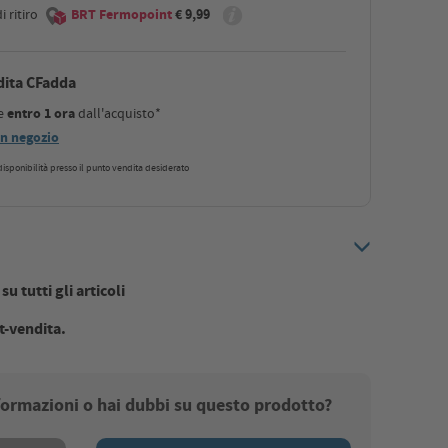
 ritiro
BRT Fermopoint
€ 9,99
dita CFadda
le
entro 1 ora
dall'acquisto*
 in negozio
a disponibilità presso il punto vendita desiderato
u tutti gli articoli
t-vendita.
nformazioni o hai dubbi su questo prodotto?