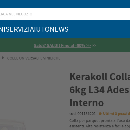
NI
SERVIZI
AIUTO
NEWS
Saldi? SALDI! Fino al -50% >>
>>
COLLE UNIVERSALI E VINILICHE
Kerakoll Col
6kg L34 Ades
Interno
cod. 001136201
Ultimi 3 pezzi d
Colla per parquet pronta all'uso da
esistenti. Alta resistenza e facile ap