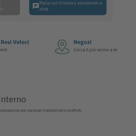
Q
Parla con il nostro assistente in
chat
eb
chat
 Resi Veloci
Negozi
enti
Cerca il più vicino a te
Interno
plicazione per parquet tradizionali e prefiniti.