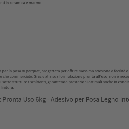
tenti in ceramica e marmo
 per la posa di parquet, progettata per offrire massima adesione e facilità 
civile che commerciale. Grazie alla sua formulazione pronta all'uso, non è nec
u sottostrutture riscaldanti, garantendo prestazioni ottimali anche in condizi
finitura.
t Pronta Uso 6kg - Adesivo per Posa Legno In