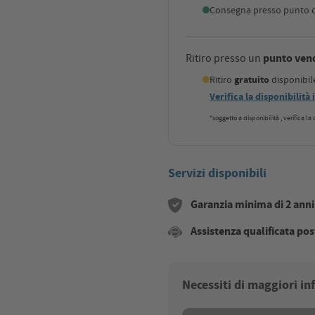
Consegna presso punto di
punto ven
Ritiro presso un
Ritiro
gratuito
disponibi
Verifica la disponibilità
*soggetto a disponibilità , verifica l
Servizi disponibili
Garanzia minima di 2 anni s
Assistenza qualificata pos
Necessiti di maggiori i