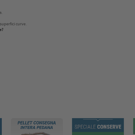
a.
superfici curve.
e?