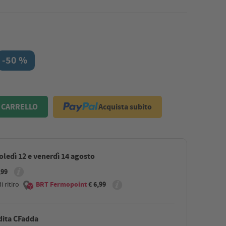
-50 %
Acquista subito
 CARRELLO
ledì 12 e venerdì 14 agosto
,99
 ritiro
BRT Fermopoint
€ 6,99
dita CFadda