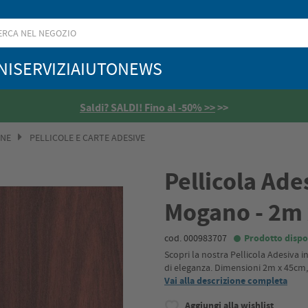
NI
SERVIZI
AIUTO
NEWS
Saldi? SALDI! Fino al -50% >>
>>
ONE
PELLICOLE E CARTE ADESIVE
Pellicola Ade
Mogano - 2m
cod. 000983707
Prodotto dispo
Scopri la nostra Pellicola Adesiva 
di eleganza. Dimensioni 2m x 45cm, 
Vai alla descrizione completa
Aggiungi alla wishlist