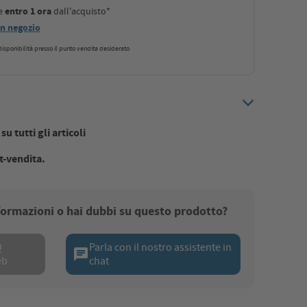
le
entro 1 ora
dall'acquisto*
 in negozio
a disponibilità presso il punto vendita desiderato
u tutti gli articoli
t-vendita.
nformazioni o hai dubbi su questo prodotto?
Q
Parla con il nostro assistente in
chat
eb
chat