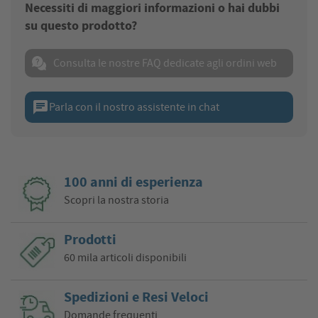
Necessiti di maggiori informazioni o hai dubbi
su questo prodotto?
Consulta le nostre FAQ dedicate agli ordini web
chat
Parla con il nostro assistente in chat
100 anni di esperienza
Scopri la nostra storia
Prodotti
60 mila articoli disponibili
Spedizioni e Resi Veloci
Domande frequenti