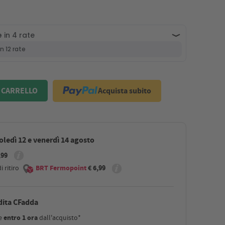
Acquista subito
 CARRELLO
ledì 12 e venerdì 14 agosto
,99
 ritiro
BRT Fermopoint
€ 6,99
dita CFadda
le
entro 1 ora
dall'acquisto*