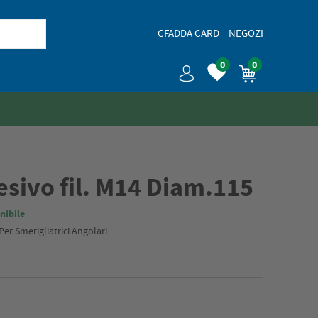
CFADDA CARD
NEGOZI
0
0
esivo fil. M14 Diam.115
nibile
Per Smerigliatrici Angolari