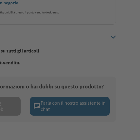
 in negozio
a disponibilità presso il punto vendita desiderato
u tutti gli articoli
t-vendita.
nformazioni o hai dubbi su questo prodotto?
Q
Parla con il nostro assistente in
chat
eb
chat