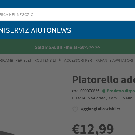
NI
SERVIZI
AIUTO
NEWS
Saldi? SALDI! Fino al -50% >>
>>
 RICAMBI PER ELETTROUTENSILI
ACCESSORI PER TRAPANI E AVVITATORI
Platorello ad
cod. 000970836
Prodotto dispo
Platorello Velcrato, Diam. 115 Mm, 
Aggiungi alla wishlist
€12,99