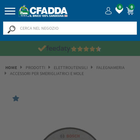
0
0
HOME
PRODOTTI
ELETTROUTENSILI
FALEGNAMERIA
ACCESSORI PER SMERIGLIATRICI E MOLE