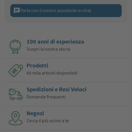
chat
Parla con il nostro assistente in chat
100 anni di esperienza
Scopri la nostra storia
Prodotti
60 mila articoli disponibili
Spedizioni e Resi Veloci
Domande frequenti
Negozi
Cerca il più vicino a te