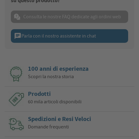
su questo prodotto?
Consulta le nostre FAQ dedicate agli ordini web
chat
Parla con il nostro assistente in chat
100 anni di esperienza
Scopri la nostra storia
Prodotti
60 mila articoli disponibili
Spedizioni e Resi Veloci
Domande frequenti