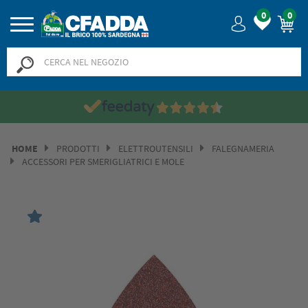
0
0
HOME
PRODOTTI
ELETTROUTENSILI
FALEGNAMERIA
ACCESSORI PER SMERIGLIATRICI E MOLE