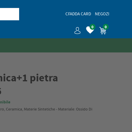
CFADDA CARD
NEGOZI
0
0
mica+1 pietra
6
nibile
tro, Ceramica, Materie Sintetiche - Materiale: Ossido Di