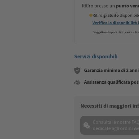
punto ven
Ritiro presso un
Ritiro
gratuito
disponibi
Verifica la disponibilità
*soggetto a disponibilità , verifica l
Servizi disponibili
Garanzia minima di 2 anni s
Assistenza qualificata pos
Necessiti di maggiori i
Consulta le nostre FA
dedicate agli ordini w