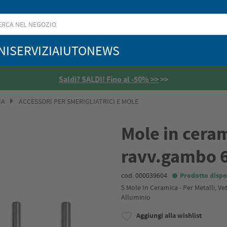
NI
SERVIZI
AIUTO
NEWS
Saldi? SALDI! Fino al -50% >>
>>
IA
ACCESSORI PER SMERIGLIATRICI E MOLE
Mole in cera
ravv.gambo 
cod. 000039604
Prodotto dispo
5 Mole In Ceramica - Per Metalli, Ve
Alluminio
Aggiungi alla wishlist