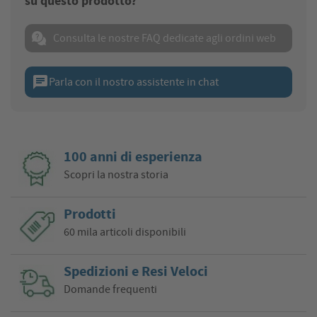
su questo prodotto?
Consulta le nostre FAQ dedicate agli ordini web
chat
Parla con il nostro assistente in chat
100 anni di esperienza
Scopri la nostra storia
Prodotti
60 mila articoli disponibili
Spedizioni e Resi Veloci
Domande frequenti