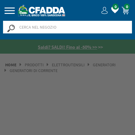
0
0
Saldi? SALDI! Fino al -50% >>
>>
HOME
PRODOTTI
ELETTROUTENSILI
GENERATORI
GENERATORI DI CORRENTE