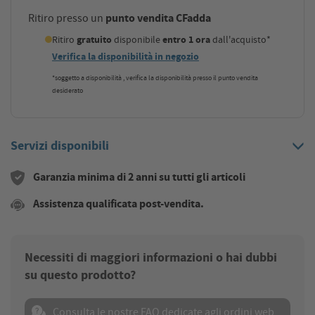
punto vendita CFadda
Ritiro presso un
Ritiro
gratuito
disponibile
entro 1 ora
dall'acquisto*
Verifica la disponibilità in negozio
*soggetto a disponibilità , verifica la disponibilità presso il punto vendita
desiderato
Servizi disponibili
Garanzia minima di 2 anni su tutti gli articoli
Assistenza qualificata post-vendita.
Necessiti di maggiori informazioni o hai dubbi
su questo prodotto?
Consulta le nostre FAQ dedicate agli ordini web