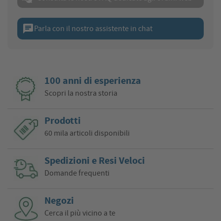
chat
Parla con il nostro assistente in chat
100 anni di esperienza
Scopri la nostra storia
Prodotti
60 mila articoli disponibili
Spedizioni e Resi Veloci
Domande frequenti
Negozi
Cerca il più vicino a te