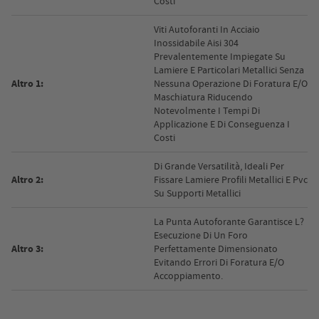
Costi
Viti Autoforanti In Acciaio
Inossidabile Aisi 304
Prevalentemente Impiegate Su
Lamiere E Particolari Metallici Senza
Altro 1:
Nessuna Operazione Di Foratura E/O
Maschiatura Riducendo
Notevolmente I Tempi Di
Applicazione E Di Conseguenza I
Costi
Di Grande Versatilità, Ideali Per
Altro 2:
Fissare Lamiere Profili Metallici E Pvc
Su Supporti Metallici
La Punta Autoforante Garantisce L?
Esecuzione Di Un Foro
Altro 3:
Perfettamente Dimensionato
Evitando Errori Di Foratura E/O
Accoppiamento.