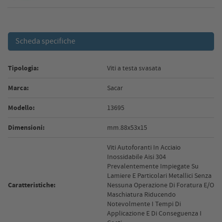
Scheda specifiche
Tipologia:
Viti a testa svasata
Marca:
Sacar
Modello:
13695
Dimensioni:
mm.88x53x15
Viti Autoforanti In Acciaio
Inossidabile Aisi 304
Prevalentemente Impiegate Su
Lamiere E Particolari Metallici Senza
Caratteristiche:
Nessuna Operazione Di Foratura E/O
Maschiatura Riducendo
Notevolmente I Tempi Di
Applicazione E Di Conseguenza I