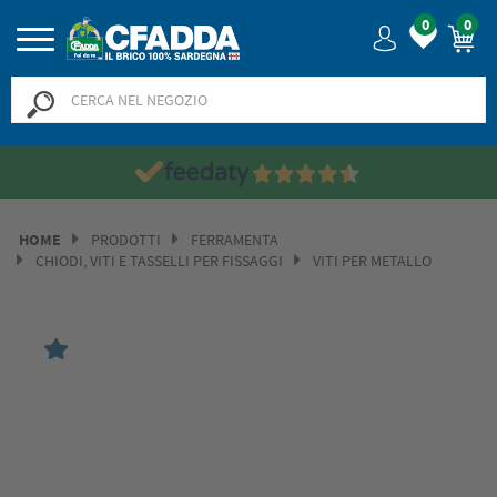
0
0
HOME
PRODOTTI
FERRAMENTA
CHIODI, VITI E TASSELLI PER FISSAGGI
VITI PER METALLO