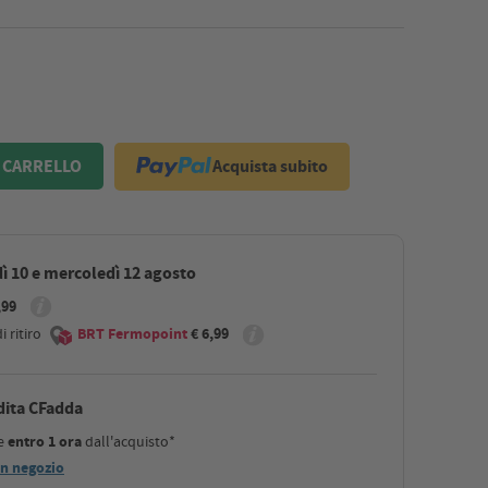
Acquista subito
 CARRELLO
ì 10 e mercoledì 12 agosto
,99
 ritiro
BRT Fermopoint
€ 6,99
dita CFadda
le
entro 1 ora
dall'acquisto*
 in negozio