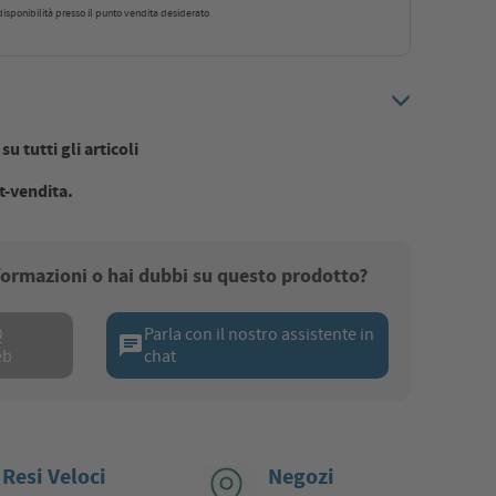
a disponibilità presso il punto vendita desiderato
u tutti gli articoli
t-vendita.
nformazioni o hai dubbi su questo prodotto?
Q
Parla con il nostro assistente in
chat
eb
chat
 Resi Veloci
Negozi