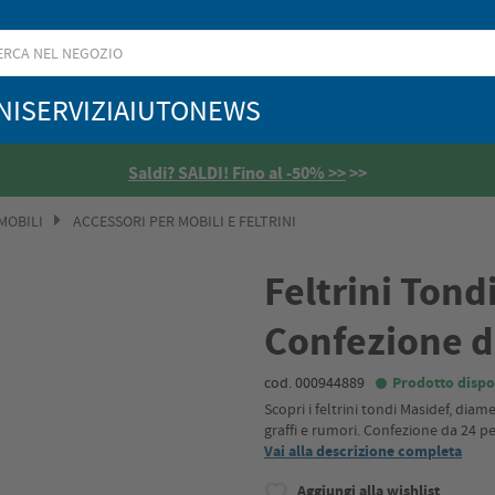
NI
SERVIZI
AIUTO
NEWS
4,5
/5
MOBILI
ACCESSORI PER MOBILI E FELTRINI
Feltrini Tond
Confezione d
cod. 000944889
Prodotto dispo
Scopri i feltrini tondi Masidef, dia
graffi e rumori. Confezione da 24 pez
Vai alla descrizione completa
Aggiungi alla wishlist