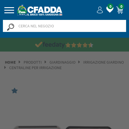
0
0
HOME
PRODOTTI
GIARDINAGGIO
IRRIGAZIONE GIARDINO
CENTRALINE PER IRRIGAZIONE