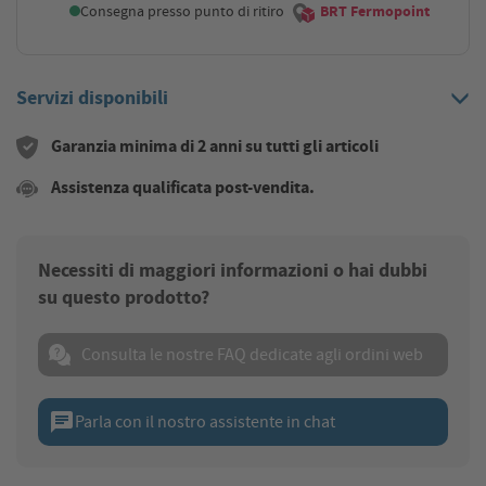
Consegna presso punto di ritiro
BRT Fermopoint
Servizi disponibili
Garanzia minima di 2 anni su tutti gli articoli
Assistenza qualificata post-vendita.
Necessiti di maggiori informazioni o hai dubbi
su questo prodotto?
Consulta le nostre FAQ dedicate agli ordini web
chat
Parla con il nostro assistente in chat