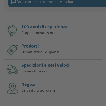
chat
Parla con il nostro assistente in chat
100 anni di esperienza
Scopri la nostra storia
Prodotti
60 mila articoli disponibili
Spedizioni e Resi Veloci
Domande frequenti
Negozi
Cerca il più vicino a te