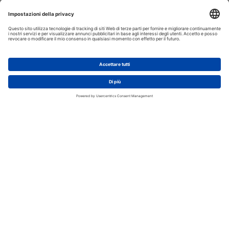
Specifiche tecniche
Dimensioni: 51,5 x 50 x 81 cm
Peso: 1,7 kg
Materiale: Ferro, Poliestere
Colore: Blu Navy, Nero
Finitura: Tessuto in 600D polyester robusto e durevole
La Sedia Batman Blue Navy di Domo Mea è la soluzione perfetta per
chi cerca comfort e praticità. Con il suo design ergonomico e i braccioli
integrati, offre un supporto ottimale durante l'uso prolungato.
Leggera e facile da trasportare grazie alla sacca inclusa, è ideale per
ogni occasione all'aperto, che si tratti di una giornata in spiaggia, di un
campeggio o di un pomeriggio nel giardino di casa. La sua robusta
struttura in ferro garantisce stabilità, mentre il tessuto in poliestere
offre resistenza alle intemperie, rendendo questa sedia un'ottima
alleata per le tue avventure all'aria aperta.
Perché scegliere Domo Mea Sedia
Batman Blue Navy Pieghevole -
Ergonomica con Portabicchiere
Design ergonomico per un comfort ottimale
Leggera e facile da trasportare