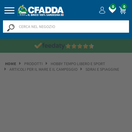
0
0
Saldi? SALDI! Fino a
HOME
PRODOTTI
HOBBY TEMPO LIBERO E SPORT
ARTICOLI PER IL MARE E IL CAMPEGGIO
SDRAI E SPIAGGINE