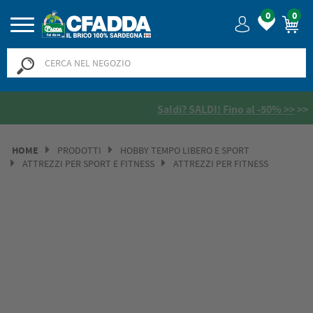
0
0
Saldi? SALDI! Fino al -50% >>
>>
HOME
PRODOTTI
HOBBY TEMPO LIBERO E SPORT
ATTREZZI PER SPORT E FITNESS
ATTREZZI PER FITNESS