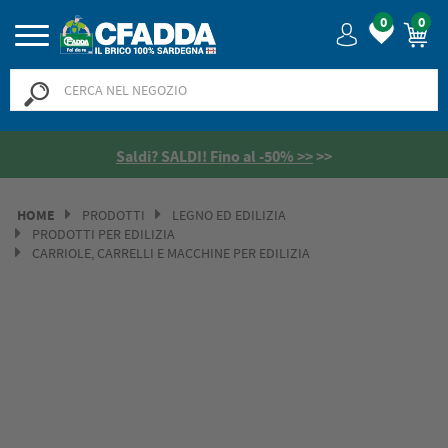
0
0
Saldi? SALDI! Fino al -50% >>
>>
HOME
PRODOTTI
LEGNO ED EDILIZIA
PRODOTTI PER EDILIZIA
CARRIOLE, CARRELLI E MACCHINE PER EDILIZIA