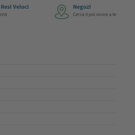
 Resi Veloci
Negozi
enti
Cerca il più vicino a te