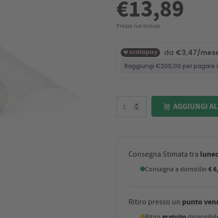
€13,89
Prezzo iva inclusa
AGGIUNGI AL
luned
Consegna Stimata tra
Consegna a domicilio
€ 6
punto ven
Ritiro presso un
Ritiro
gratuito
disponibi