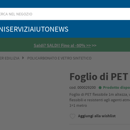
NI
SERVIZI
AIUTO
NEWS
Saldi? SALDI! Fino al -50% >>
>>
R EDILIZIA
POLICARBONATO E VETRO SINTETICO
Foglio di PET
cod. 000029200
Prodotto dispo
Foglio di PET flessibile 1m altezz
flessibili e resistenti agli agenti atm
1=1 metro
Aggiungi alla wishlist