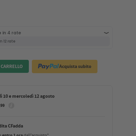
Acquista subito
 CARRELLO
ì 10 e mercoledì 12 agosto
,99
dita CFadda
le
entro 1 ora
dall'acquisto*