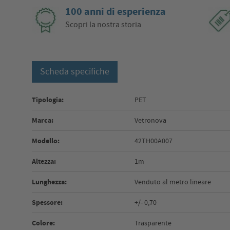
100 anni di esperienza
Scopri la nostra storia
Scheda specifiche
Tipologia:
PET
Marca:
Vetronova
Modello:
42TH00A007
Altezza:
1m
Lunghezza:
Venduto al metro lineare
Spessore:
+/- 0,70
Colore:
Trasparente