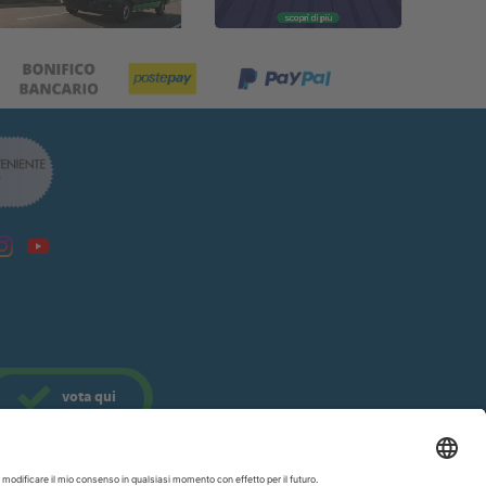
vota
qui