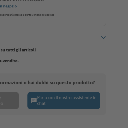
 in negozio
a disponibilità presso il punto vendita desiderato
u tutti gli articoli
t-vendita.
nformazioni o hai dubbi su questo prodotto?
Q
Parla con il nostro assistente in
chat
eb
chat