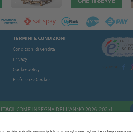
TERMINI E CONDIZIONI
Condizioni di vendita
Privacy
Seguici su
Cookie policy
Preferenze Cookie
UTACI
COME INSEGNA DELL'ANNO 2026-2027!
 - 09134 Cagliari (CA)
070/520422
P.I. 00613980929