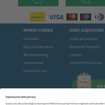
MONDO CFADDA
COME ACQUISTARE
Chi siamo
Guida all'acquisto
Etica e Governance
Domande frequenti
Whistleblowing
Contatti
Sostenibilità
CFadda Professional
Lavora con noi
VAL
CFadda SRL
a socio unico -
Copyright© 2026 Via Calamattia, 23