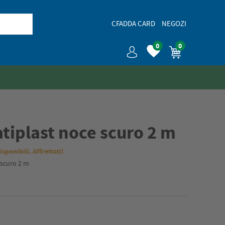
CFADDA CARD
NEGOZI
0
0
tiplast noce scuro 2 m
isponibili. Affrettati!
 scuro 2 m