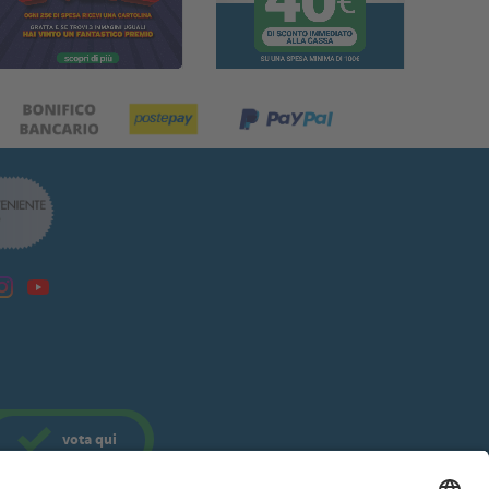
vota
qui