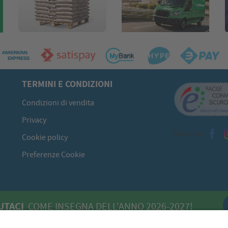
TERMINI E CONDIZIONI
Condizioni di vendita
Privacy
Seguici su
Cookie policy
Preferenze Cookie
UTACI
COME INSEGNA DELL'ANNO 2026-2027!