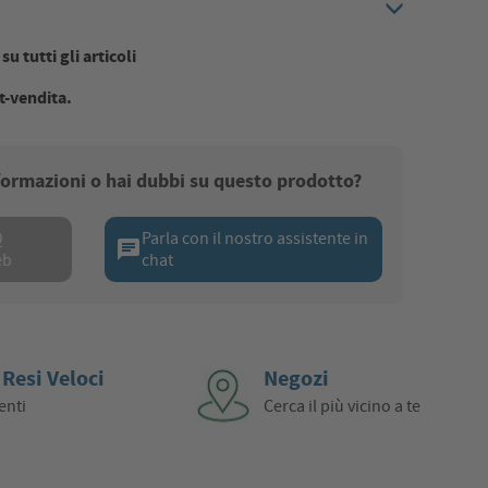
u tutti gli articoli
t-vendita.
nformazioni o hai dubbi su questo prodotto?
Q
Parla con il nostro assistente in
chat
eb
chat
 Resi Veloci
Negozi
enti
Cerca il più vicino a te