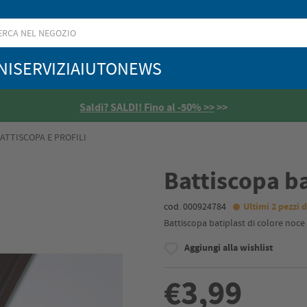
NI
SERVIZI
AIUTO
NEWS
Saldi? SALDI! Fino al -50% >>
>>
ATTISCOPA E PROFILI
Battiscopa ba
cod. 000924784
Ultimi 2 pezzi d
Battiscopa batiplast di colore noce
Aggiungi alla wishlist
€3,99