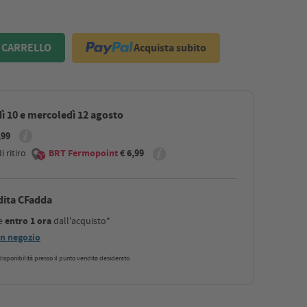
Acquista subito
 CARRELLO
ì 10 e mercoledì 12 agosto
,99
 ritiro
BRT Fermopoint
€ 6,99
dita CFadda
le
entro 1 ora
dall'acquisto*
 in negozio
a disponibilità presso il punto vendita desiderato