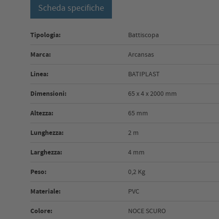
Scheda specifiche
Tipologia:
Battiscopa
Marca:
Arcansas
Linea:
BATIPLAST
Dimensioni:
65 x 4 x 2000 mm
Altezza:
65 mm
Lunghezza:
2 m
Larghezza:
4 mm
Peso:
0,2 Kg
Materiale:
PVC
Colore:
NOCE SCURO