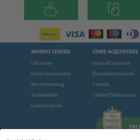
MONDO CFADDA
COME ACQUISTARE
Chi siamo
Guida all'acquisto
Etica e Governance
Domande frequenti
Whistleblowing
Contatti
Sostenibilità
CFadda Professional
Lavora con noi
VAL