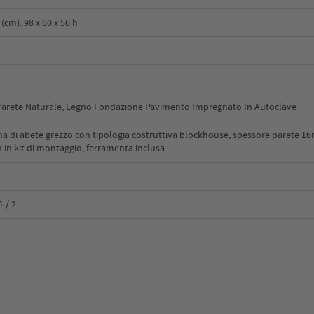
m): 98 x 60 x 56 h
Parete Naturale, Legno Fondazione Pavimento Impregnato In Autoclave
na di abete grezzo con tipologia costruttiva blockhouse, spessore parete 1
a in kit di montaggio, ferramenta inclusa.
 / 2