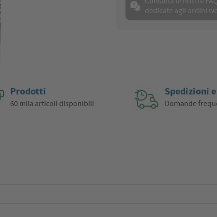
Consulta le nostre FA
dedicate agli ordini w
Prodotti
Spedizioni e
60 mila articoli disponibili
Domande frequ