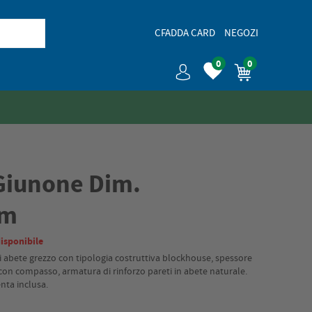
CFADDA CARD
NEGOZI
0
0
Giunone Dim.
Cm
isponibile
i abete grezzo con tipologia costruttiva blockhouse, spessore
on compasso, armatura di rinforzo pareti in abete naturale.
nta inclusa.