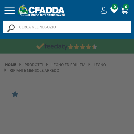
0
0
HOME
PRODOTTI
LEGNO ED EDILIZIA
LEGNO
RIPIANI E MENSOLE ARREDO