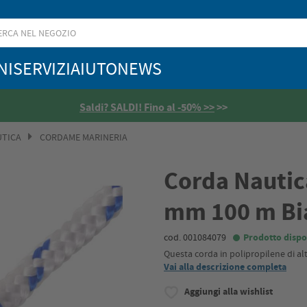
NI
SERVIZI
AIUTO
NEWS
Saldi? SALDI! Fino al -50% >>
>>
UTICA
CORDAME MARINERIA
Corda Nautica
mm 100 m Bi
cod. 001084079
Prodotto dispo
Questa corda in polipropilene di alt
Vai alla descrizione completa
Aggiungi alla wishlist