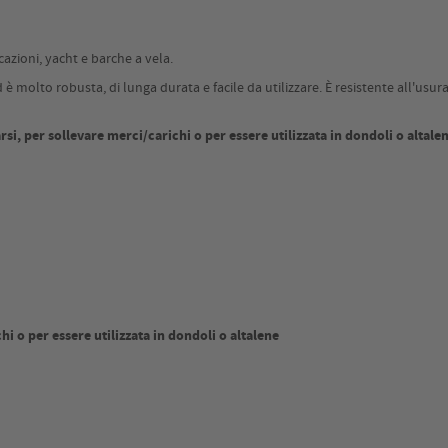
cazioni, yacht e barche a vela.
 molto robusta, di lunga durata e facile da utilizzare. È resistente all'usura 
i, per sollevare merci/carichi o per essere utilizzata in dondoli o altale
i o per essere utilizzata in dondoli o altalene